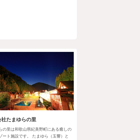
会社たまゆらの里
らの里は和歌山県紀美野町にある癒しの
ゾート施設です。 たまゆら（玉響）と